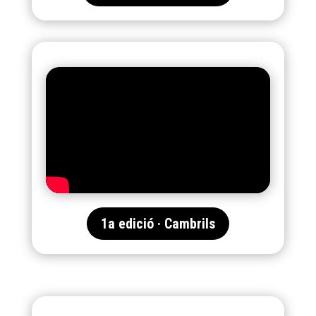
1a edició · Cambrils