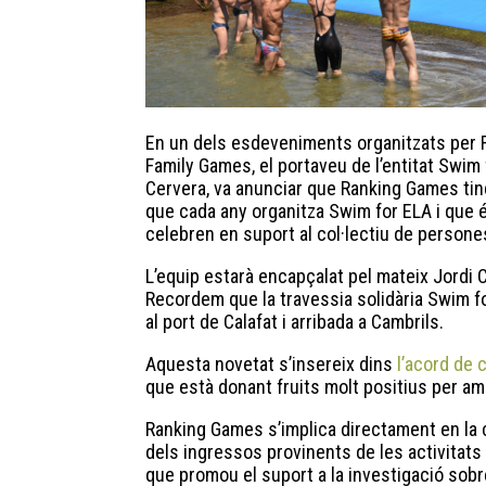
En un dels esdeveniments organitzats per
Family Games, el portaveu de l’entitat Swim
Cervera, va anunciar que Ranking Games tindr
que cada any organitza Swim for ELA i que 
celebren en suport al col·lectiu de persone
L’equip estarà encapçalat pel mateix Jordi 
Recordem que la travessia solidària Swim f
al port de Calafat i arribada a Cambrils.
Aquesta novetat s’insereix dins
l’acord de 
que està donant fruits molt positius per a
Ranking Games s’implica directament en la 
dels ingressos provinents de les activitats
que promou el suport a la investigació sobre 