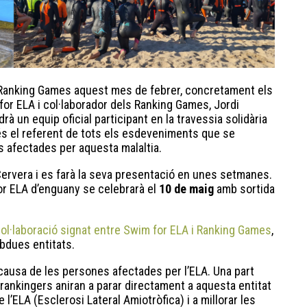
 Ranking Games aquest mes de febrer, concretament els
 for ELA i col·laborador dels Ranking Games, Jordi
à un equip oficial participant en la travessia solidària
és el referent de tots els esdeveniments que se
s afectades per aquesta malaltia.
Cervera i es farà la seva presentació en unes setmanes.
or ELA d’enguany se celebrarà el
10 de maig
amb sortida
col·laboració signat entre Swim for ELA i Ranking Games
,
mbdues entitats.
causa de les persones afectades per l’ELA. Una part
 rankingers aniran a parar directament a aquesta entitat
l’ELA (Esclerosi Lateral Amiotròfica) i a millorar les