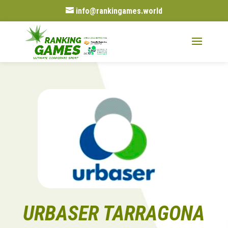
info@rankingames.world
URBASER TARRAGONA