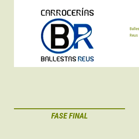
EQUIP
Balle
Reus
FASE FINAL