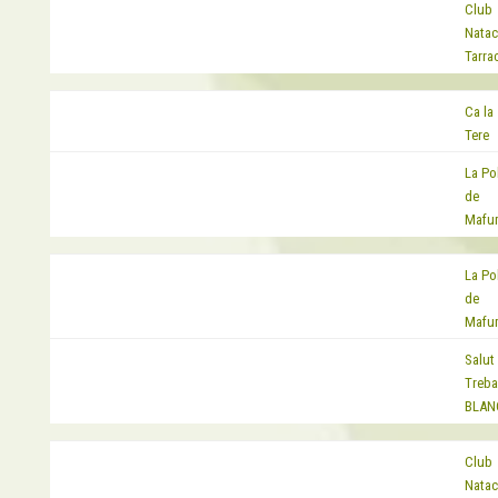
Club
EQUIP
Natac
Tarra
Ca la
EQUIP
Tere
La Po
EQUIP
de
Mafu
La Po
EQUIP
de
Mafu
Salut 
EQUIP
Treba
BLAN
Club
EQUIP
Natac