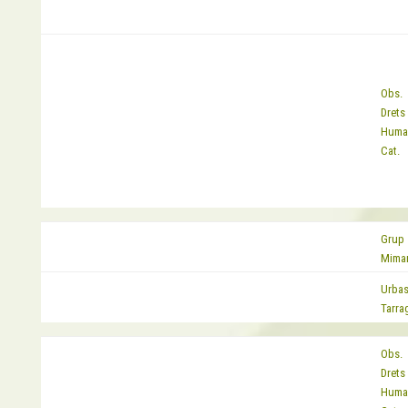
Obs.
Drets
EQUIP
Huma
Cat.
Grup
EQUIP
Mima
Urbas
EQUIP
Tarra
Obs.
Drets
EQUIP
Huma