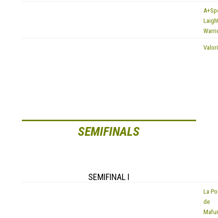
A+Sp
EQUIP
Laigh
Warri
EQUIP
Valor
SEMIFINALS
SEMIFINAL I
La Po
EQUIP
de
Mafu