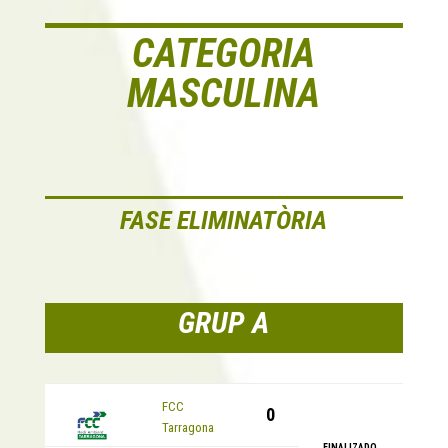
CATEGORIA
MASCULINA
FASE ELIMINATÒRIA
GRUP A
EQUIP
FCC
0
Tarragona
FINALIZADO