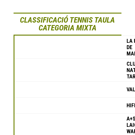
CLASSIFICACIÓ TENNIS TAULA
CATEGORIA MIXTA
LA 
DE
MA
CL
NA
TA
VAL
HIF
A+
LAI
WA