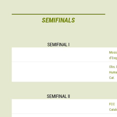
SEMIFINALS
SEMIFINAL I
Moss
EQUIP
d’Esq
Obs. 
EQUIP
Huma
Cat.
SEMIFINAL II
FCC
EQUIP
Catal