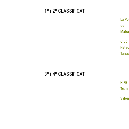
1º i 2º CLASSIFICAT
La Po
EQUIP
de
Mafu
Club
EQUIP
Natac
Tarra
3º i 4º CLASSIFICAT
HIFE
EQUIP
Team
EQUIP
Valor