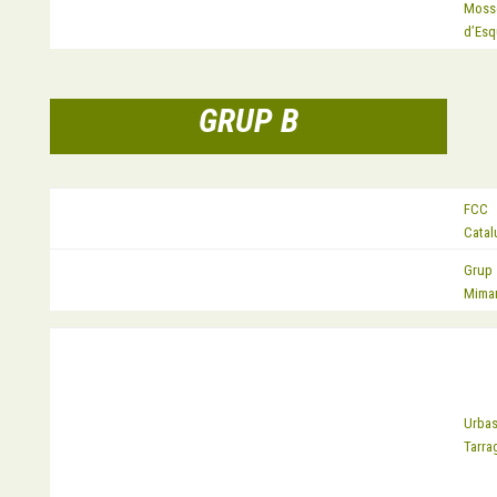
Moss
EQUIP
d’Esq
GRUP B
FCC
EQUIP
Catal
Grup
EQUIP
Mima
Urbas
EQUIP
Tarra