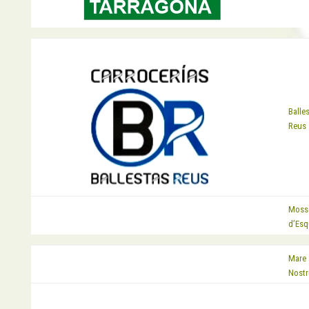
EQUIP
Balle
Reus
Moss
EQUIP
d’Esq
Mare
EQUIP
Nost
EQUIP