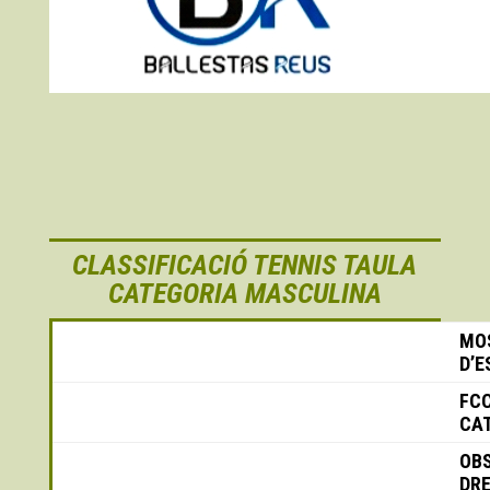
CLASSIFICACIÓ TENNIS TAULA
CATEGORIA MASCULINA
MO
D’
FC
CA
OB
DR