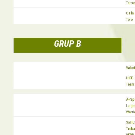
Tarra
Ca la
EQUIP
Tere
GRUP B
EQUIP
Valor
HIFE
EQUIP
Team
A+Sp
EQUIP
Laigh
Warri
Saslut
EQUIP
Treba
VERD