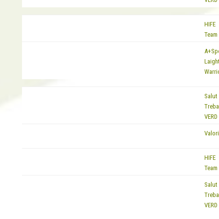
HIFE
EQUIP
Team
A+Sp
EQUIP
Laigh
Warri
Salut 
EQUIP
Treba
VERD
EQUIP
Valor
HIFE
EQUIP
Team
Salut 
EQUIP
Treba
VERD