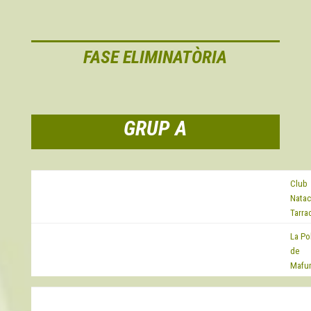
FASE ELIMINATÒRIA
GRUP A
Club
EQUIP
Natac
Tarra
La Po
EQUIP
de
Mafu