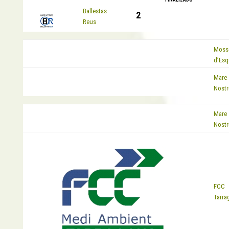
EQUIP
Ballestas
2
Reus
Moss
EQUIP
d’Esq
Mare
EQUIP
Nost
Mare
EQUIP
Nost
EQUIP
FCC
Tarra