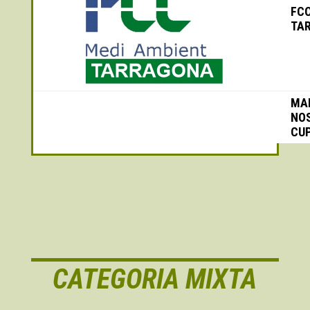
FC
TA
MA
NO
CU
CATEGORIA MIXTA