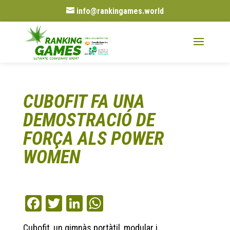
info@rankingames.world
CUBOFIT FA UNA
DEMOSTRACIÓ DE
FORÇA ALS POWER
WOMEN
Fa
T
Li
W
ce
wi
nk
ha
Cubofit, un gimnàs portàtil, modular i