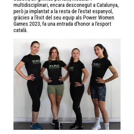
bo
tt
ed
ts
multidisciplinari, encara desconegut a Catalunya,
ok
er
In
A
però ja implantat a la resta de l’estat espanyol,
gràcies a l’èxit del seu equip als Power Women
pp
Games 2023, fa una entrada d’honor a l’esport
català.