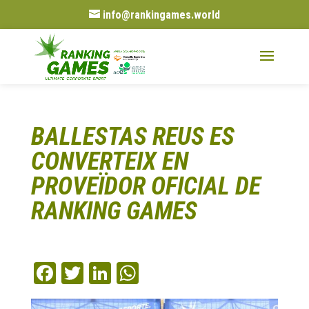
info@rankingames.world
BALLESTAS REUS ES
CONVERTEIX EN
PROVEÏDOR OFICIAL DE
RANKING GAMES
Fa
T
Li
W
ce
wi
nk
ha