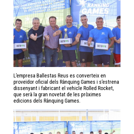
bo
tt
ed
ts
ok
er
In
A
pp
L’empresa Ballestas Reus es converteix en
proveïdor oficial dels Rànquing Games i s’estrena
dissenyant i fabricant el vehicle Rolled Rocket,
que serà la gran novetat de les pròximes
edicions dels Rànquing Games.