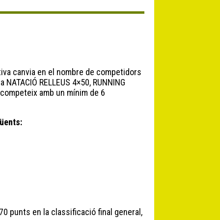
rtiva canvia en el nombre de competidors
s; a NATACIÓ RELLEUS 4×50, RUNNING
C competeix amb un mínim de 6
üents:
punts en la classificació final general,