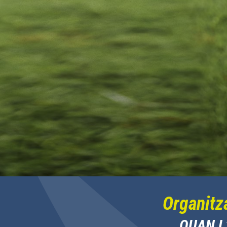
Organitza
QUAN L