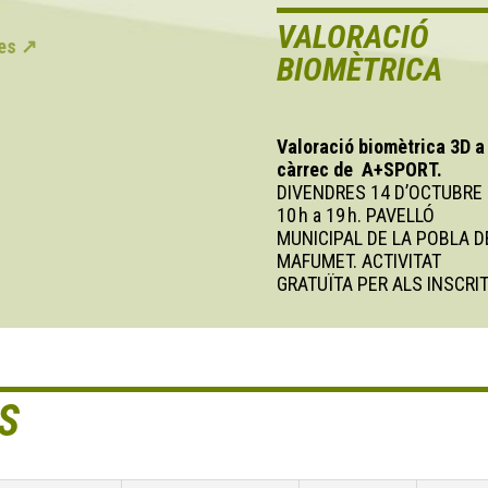
VALORACIÓ
mes ↗
BIOMÈTRICA
Valoració biomètrica 3D a
càrrec de A+SPORT.
DIVENDRES 14 D’OCTUBRE
10 h a 19 h. PAVELLÓ
MUNICIPAL DE LA POBLA D
MAFUMET. ACTIVITAT
GRATUÏTA PER ALS INSCRIT
S