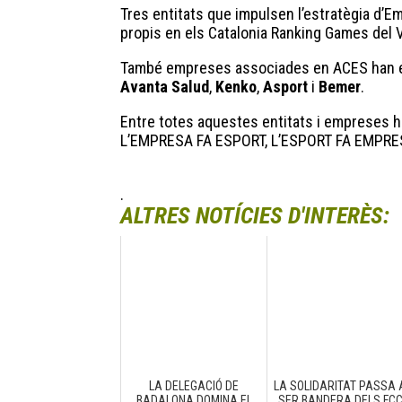
Tres entitats que impulsen l’estratègia d’E
propis en els Catalonia Ranking Games del 
També empreses associades en ACES han e
Avanta Salud
,
Kenko
,
Asport
i
Bemer
.
Entre totes aquestes entitats i empreses h
L’EMPRESA FA ESPORT, L’ESPORT FA EMPRE
.
ALTRES NOTÍCIES D'INTERÈS:
LA DELEGACIÓ DE
LA SOLIDARITAT PASSA 
BADALONA DOMINA EL
SER BANDERA DELS FC