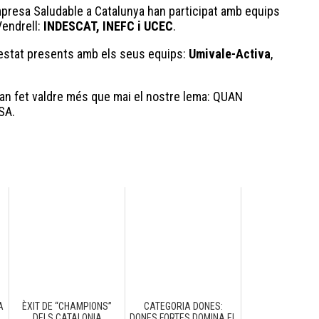
mpresa Saludable a Catalunya han participat amb equips
Vendrell:
INDESCAT, INEFC i UCEC
.
stat presents amb els seus equips:
Umivale-Activa
,
an fet valdre més que mai el nostre lema: QUAN
SA.
A
ÈXIT DE “CHAMPIONS”
CATEGORIA DONES:
C
DELS CATALONIA
DONES FORTES DOMINA EL