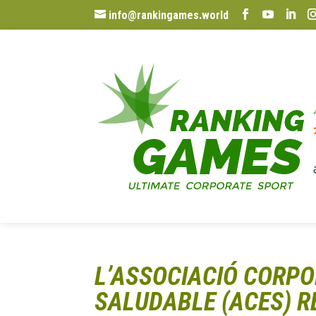
info@rankingames.world
L’ASSOCIACIÓ CORP
SALUDABLE (ACES) R