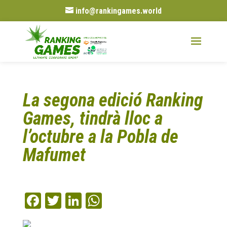
info@rankingames.world
La segona edició Ranking
Games, tindrà lloc a
l’octubre a la Pobla de
Mafumet
Fa
T
Li
W
ce
wi
nk
ha