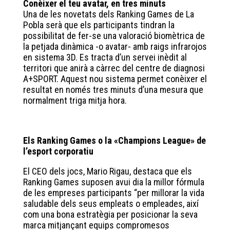
Conèixer el teu avatar, en tres minuts
Una de les novetats dels Ranking Games de La
Pobla serà que els participants tindran la
possibilitat de fer-se una valoració biomètrica de
la petjada dinàmica -o avatar- amb raigs infrarojos
en sistema 3D. Es tracta d’un servei inèdit al
territori que anirà a càrrec del centre de diagnosi
A+SPORT. Aquest nou sistema permet conèixer el
resultat en només tres minuts d’una mesura que
normalment triga mitja hora.
Els Ranking Games o la «Champions League» de
l’esport corporatiu
El CEO dels jocs, Mario Rigau, destaca que els
Ranking Games suposen avui dia la millor fórmula
de les empreses participants “per millorar la vida
saludable dels seus empleats o empleades, així
com una bona estratègia per posicionar la seva
marca mitjançant equips compromesos