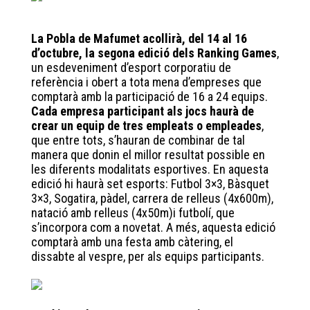
bo
tt
ed
ts
ok
er
In
A
La Pobla
de Mafumet acollirà, del 14 al 16
pp
d’octubre, la segona edició dels Ranking Games
,
un esdeveniment d’esport corporatiu de
referència i obert a tota mena d’empreses que
comptarà amb la participació de 16 a 24 equips.
Cada empresa participant als jocs haurà de
crear un equip de tres empleats o empleades
,
que entre tots, s’hauran de combinar de tal
manera que donin el millor resultat possible en
les diferents modalitats esportives. En aquesta
edició hi haurà set esports: Futbol 3×3, Bàsquet
3×3, Sogatira, pàdel, carrera de relleus (4x600m),
natació amb relleus (4x50m)i futbolí, que
s’incorpora com a novetat. A més, aquesta edició
comptarà amb una festa amb càtering, el
dissabte al vespre, per als equips participants.