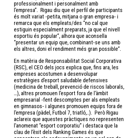
professionalment i personalment amb
l’empresa”. Rigau diu que el perfil de participants
és molt variat -petita, mitjana o gran empresa- i
remarca que els empleats/des “no cal que
estiguin especialment preparats, ja que el nivell
esportiu és popular”, alhora que aconsella
“presentar un equip que, combinant-se uns amb
els altres, doni el rendiment més gran possible”.
En matèria de Responsabilitat Social Corporativa
(RSC), el CEO dels jocs explica que, fins ara, les
empreses acostumen a desenvolupar
estratègies d’esport saludable defensives
(medicina de treball, prevenció de riscos laborals,
…), altres promouen l’esport fora de l’àmbit
empresarial -fent descomptes per als empleats
en gimnasos- i algunes promouen equips fora de
l’empresa (pàdel, Futbol 7, triatló,..). Però Rigau
aclareix que aquestes pràctiques no representen
l’anomenat “esport corporatiu” i destaca que la
clau de l’èxit dels Ranking Games és que