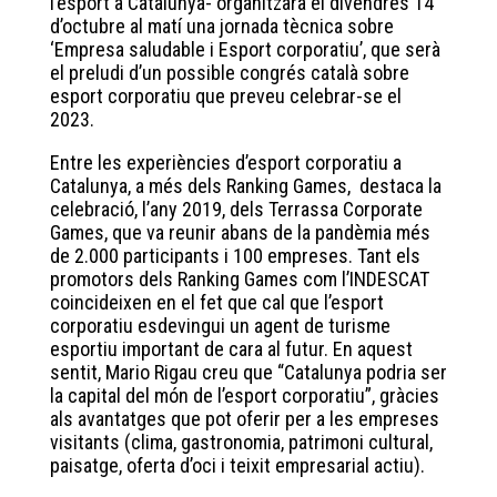
l’esport a Catalunya- organitzarà el divendres 14
d’octubre al matí una jornada tècnica sobre
‘Empresa saludable i Esport corporatiu’, que serà
el preludi d’un possible congrés català sobre
esport corporatiu que preveu celebrar-se el
2023.
Entre les experiències d’esport corporatiu a
Catalunya, a més dels Ranking Games, destaca la
celebració, l’any 2019, dels Terrassa Corporate
Games, que va reunir abans de la pandèmia més
de 2.000 participants i 100 empreses. Tant els
promotors dels Ranking Games com l’INDESCAT
coincideixen en el fet que cal que l’esport
corporatiu esdevingui un agent de turisme
esportiu important de cara al futur. En aquest
sentit, Mario Rigau creu que “Catalunya podria ser
la capital del món de l’esport corporatiu”, gràcies
als avantatges que pot oferir per a les empreses
visitants (clima, gastronomia, patrimoni cultural,
paisatge, oferta d’oci i teixit empresarial actiu).