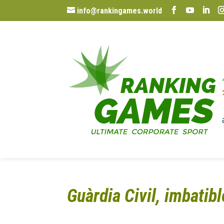
info@rankingames.world
Guàrdia Civil, imbatibl