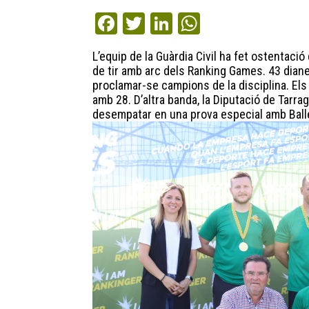
Fa
T
Li
W
ce
wi
nk
ha
L’equip de la Guàrdia Civil ha fet ostentació
bo
tt
ed
ts
de tir amb arc dels Ranking Games. 43 diane
ok
er
In
A
proclamar-se campions de la disciplina. Els
amb 28. D’altra banda, la Diputació de Tarra
pp
desempatar en una prova especial amb Ball