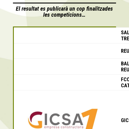
El resultat es publicarà un cop finalitzades
les competicions…
SAL
TR
REU
BA
RE
FC
CA
GIC