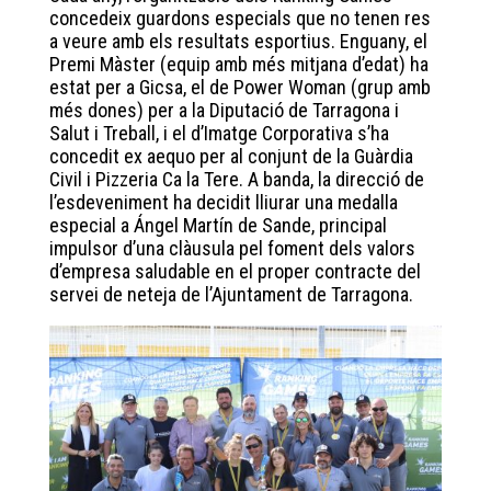
bo
tt
ed
ts
concedeix guardons especials que no tenen res
ok
er
In
A
a veure amb els resultats esportius. Enguany, el
Premi Màster (equip amb més mitjana d’edat) ha
pp
estat per a Gicsa, el de Power Woman (grup amb
més dones) per a la Diputació de Tarragona i
Salut i Treball, i el d’Imatge Corporativa s’ha
concedit ex aequo per al conjunt de la Guàrdia
Civil i Pizzeria Ca la Tere. A banda, la direcció de
l’esdeveniment ha decidit lliurar una medalla
especial a Ángel Martín de Sande, principal
impulsor d’una clàusula pel foment dels valors
d’empresa saludable en el proper contracte del
servei de neteja de l’Ajuntament de Tarragona.