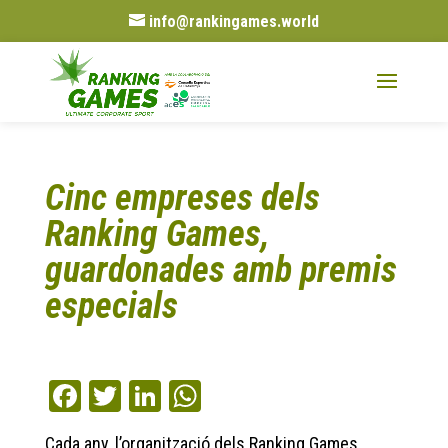
info@rankingames.world
Cinc empreses dels
Ranking Games,
guardonades amb premis
especials
Fa
T
Li
W
ce
wi
nk
ha
Cada any, l’organització dels Ranking Games