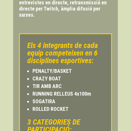
entrevistes en directe, retransmissió en
directe per Twitch, àmplia difusió per
xarxes.
Els 4 integrants de cada
equip competeixen en 6
disciplines esportives:
PENALTY/BASKET
CRAZY BOAT
TIR AMB ARC
RUNNING RELLEUS 4x100m
SOGATIRA
ROLLED ROCKET
3 CATEGORIES DE
PARTICIPACIÓ: