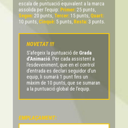
escala de puntuació equivalent a la marca
assolida per l’equip:
Primer:
25 punts,
Segon:
20 punts,
Tercer:
15 punts,
Quart:
10 punts,
Cinquè:
5 punts,
Resta:
3 punts.
NOVETAT !!!
S’afegeix la puntuació de
Grada
d’Animació
. Per cada assistent a
l’esdeveniment, que en el control
d’entrada es declari seguidor d’un
equip, li sumarà 1 punt fins un
màxim de 10 punts, que se sumaran
a la puntuació global de l’equip.
EMPLAÇAMENT: