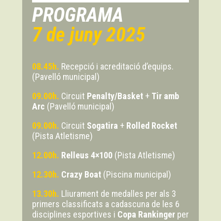
PROGRAMA
7 de juny 2025
08.45h.
Recepció i acreditació d’equips.
(Pavelló municipal)
09.00h.
Circuit
Penalty/Basket
+
Tir amb
Arc
(Pavelló municipal)
09.00h.
Circuit
Sogatira
+
Rolled Rocket
(Pista Atletisme)
12.00h.
Relleus 4×100
(Pista Atletisme)
12.30h.
Crazy Boat
(Piscina municipal)
13.30h.
Lliurament de medalles per als 3
primers classificats a cadascuna de les 6
disciplines esportives i
Copa Rankinger
per