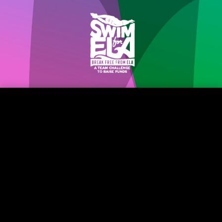
Els jocs de
l'empresa
saludable i