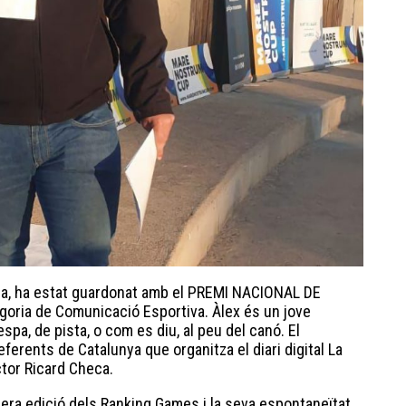
ura, ha estat guardonat amb el PREMI NACIONAL DE
ria de Comunicació Esportiva. Àlex és un jove
espa, de pista, o com es diu, al peu del canó. El
erents de Catalunya que organitza el diari digital La
ctor Ricard Checa.
imera edició dels Ranking Games i la seva espontaneïtat