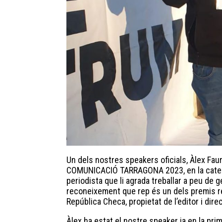
Un dels nostres speakers oficials, Àlex Fa
COMUNICACIÓ TARRAGONA 2023, en la catego
periodista que li agrada treballar a peu de g
reconeixement que rep és un dels premis ref
República Checa, propietat de l’editor i dire
Àlex ha estat el nostre speaker ja en la pr