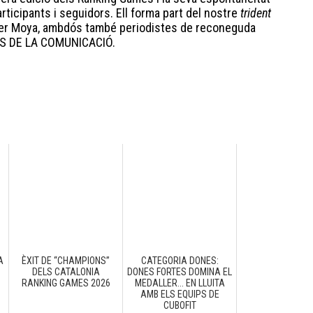
articipants i seguidors. Ell forma part del nostre
trident
der Moya, ambdós també periodistes de reconeguda
ERS DE LA COMUNICACIÓ.
A
ÈXIT DE “CHAMPIONS”
CATEGORIA DONES:
C
DELS CATALONIA
DONES FORTES DOMINA EL
RANKING GAMES 2026
MEDALLER... EN LLUITA
AMB ELS EQUIPS DE
CUBOFIT